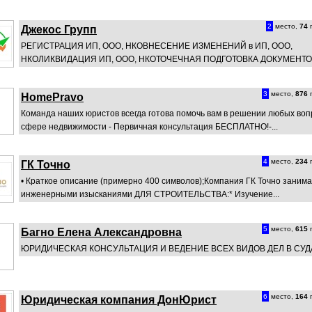
2
место,
74
п
Джекос Групп
РЕГИСТРАЦИЯ ИП, ООО, НКОВНЕСЕНИЕ ИЗМЕНЕНИЙ в ИП, ООО,
НКОЛИКВИДАЦИЯ ИП, ООО, НКОТОЧЕЧНАЯ ПОДГОТОВКА ДОКУМЕНТ
3
место,
876
п
HomePravo
Команда наших юристов всегда готова помочь вам в решении любых воп
сфере недвижимости - Первичная консультация БЕСПЛАТНО!-...
4
место,
234
п
ГК Точно
• Краткое описание (примерно 400 символов);Компания ГК Точно заним
инженерными изысканиями ДЛЯ СТРОИТЕЛЬСТВА:* Изучение...
5
место,
615
п
Багно Елена Александровна
ЮРИДИЧЕСКАЯ КОНСУЛЬТАЦИЯ И ВЕДЕНИЕ ВСЕХ ВИДОВ ДЕЛ В СУД
6
место,
164
п
Юридическая компания ДонЮрист