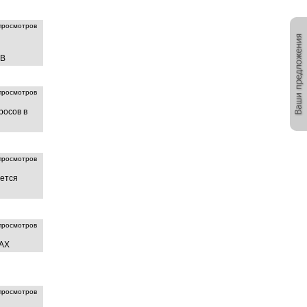
росмотров
ОВ
росмотров
росов в
росмотров
ается
росмотров
АХ
росмотров