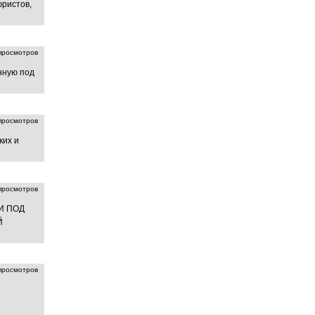
ристов,
росмотров
нную под
росмотров
ких и
росмотров
И ПОД
Й
росмотров