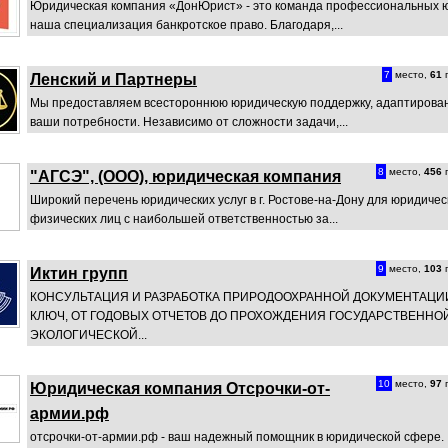
Юридическая компания «ДонЮрист» - это команда профессиональных ю
наша специализация банкротское право. Благодаря,...
7
место,
61
п
Ленский и Партнеры
Мы предоставляем всестороннюю юридическую поддержку, адаптирова
ваши потребности. Независимо от сложности задачи,...
8
место,
456
п
"АГСЭ", (OOO), юридическая компания
Широкий перечень юридических услуг в г. Ростове-на-Дону для юридичес
физических лиц с наибольшей ответственностью за...
9
место,
103
п
Иктин групп
КОНСУЛЬТАЦИЯ И РАЗРАБОТКА ПРИРОДООХРАННОЙ ДОКУМЕНТАЦИ
КЛЮЧ, ОТ ГОДОВЫХ ОТЧЕТОВ ДО ПРОХОЖДЕНИЯ ГОСУДАРСТВЕННО
ЭКОЛОГИЧЕСКОЙ...
10
место,
97
п
Юридическая компания Отсрочки-от-
армии.рф
отсрочки-от-армии.рф - ваш надежный помощник в юридической сфере.