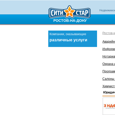
Недвижимо
РОСТОВ-НА-ДОНУ
Ростов-
Компании, оказывающие
различные услуги
Аварий
Информа
Нотариа
Охрана 
Програм
Салоны 
Химчист
Юридич