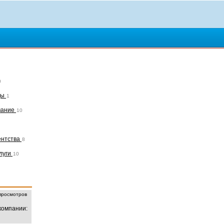
0
ды
1
вание
10
ентства
8
луги
10
росмотров
компании: