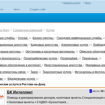
Сменить город
Вход
сть
Авто
Создать сайт
на-Дону
/
Справочник компаний
/
Услуги
ные службы
Ателье
Бизнес-центры
Городские коммунальные службы
3
10
1
1
ционные агентства
Кадровые агентства
Клининговые услуги
Ломбар
3
1
10
льные конторы
Оргтехника и расходные материалы
Офисное оборудо
10
10
и безопасность
Полиграфические услуги
Полиграфия
Прачечные
2
1
10
10
мное обеспечение и интернет
Регистрационные агентства
Рекламные аг
4
1
и операторы связи
Такси
Транспортные услуги
Фотосалоны и фотоус
10
10
5
ки
Юридические услуги
10
10
еские услуги в Ростове-на-Дону
1
место,
68
п
БК Интеллект
Помощь в декларировании доходов, налоговые вычеты.Специализация 
• Налоговые вычеты • 3 НДФЛ • Бухгалтерия...